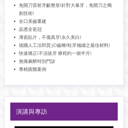
免開刀雷射牙齦整形(針對大暴牙，免開刀之獨
創技術)
全口美齒重建
晶透全瓷冠
薄瓷貼片，不傷真牙(永久美白)
德國人工法郎質3D齒雕(蛀牙補綴之最佳材料)
快速矯正(不須拔牙 療程約一個半月)
無痛麻醉特別門診
專精困難案例
演講與專訪