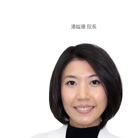
潘韞珊 院長