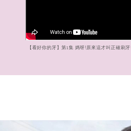
【看好你的牙】第1集 媽呀!原來這才叫正確刷牙