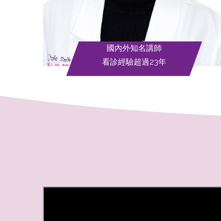
國內外知名講師
看診經驗超過23年