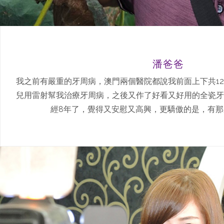
潘爸爸
我之前有嚴重的牙周病，澳門兩個醫院都說我前面上下共1
兒用雷射幫我治療牙周病，之後又作了好看又好用的全瓷牙
經8年了，覺得又安慰又高興，更驕傲的是，有那麼