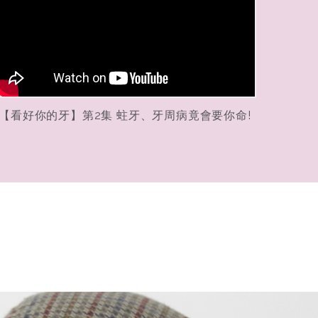
【看好你的牙】第2集 蛀牙、牙周病竟會要你命!