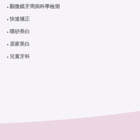
顯微鏡牙周病科學檢測
●
快速矯正
●
噴砂美白
●
居家美白
●
兒童牙科
●