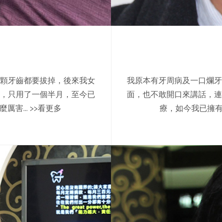
2顆牙齒都要拔掉，後來我女
我原本有牙周病及一口爛牙
，只用了一個半月，至今已
面，也不敢開口來講話，連
厲害...
>>看更多
療，如今我已擁有