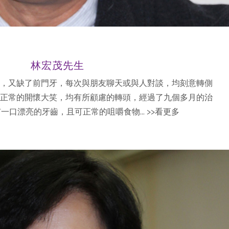
林宏茂先生
，又缺了前門牙，每次與朋友聊天或與人對談，均刻意轉側
正常的開懷大笑，均有所顧慮的轉頭，經過了九個多月的治
一口漂亮的牙齒，且可正常的咀嚼食物...
>>看更多