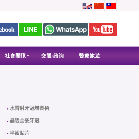
社會關懷
交通‧諮詢
醫療旅遊
水雷射牙冠增長術
●
晶透全瓷牙冠
●
半齒貼片
●