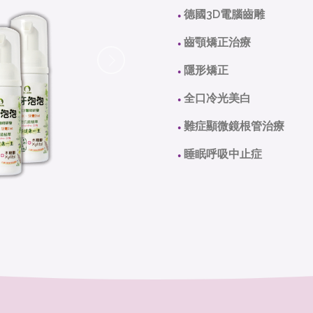
德國3D電腦齒雕
●
齒顎矯正治療
●
隱形矯正
●
全口冷光美白
●
難症顯微鏡根管治療
●
睡眠呼吸中止症
●