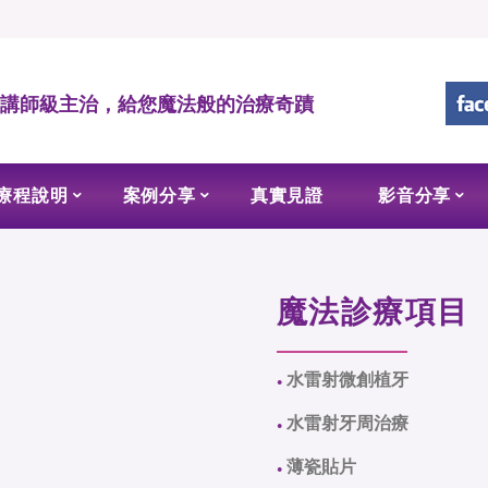
• 講師級主治，給您魔法般的治療奇蹟
療程說明
案例分享
真實見證
影音分享
魔法診療項目
水雷射微創植牙
●
水雷射牙周治療
●
薄瓷貼片
●