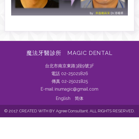
魔法牙醫診所 MAGIC DENTAL
台北市南京東路3段9號3F
電話 02-25021826
傳真 02-25021825
E-mail inumagic@gmail.com
English
简体
© 2017. CREATED WITH BY Agree Consultant. ALL RIGHTS RESERVED.