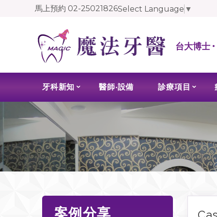
馬上預約
02-25021826
Select Language
▼
台大博士 
牙科新知
醫師‧設備
診療項目
案例分享
Ca