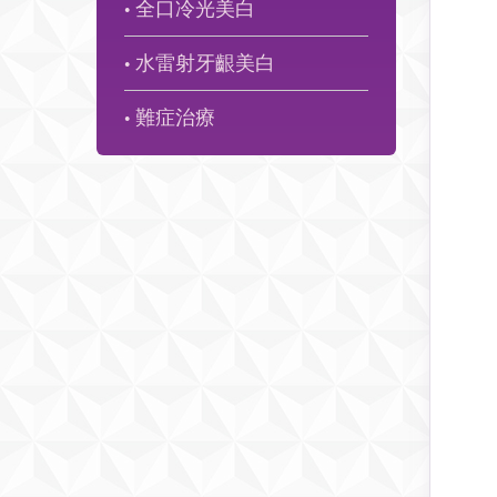
全口冷光美白
●
水雷射牙齦美白
●
難症治療
●