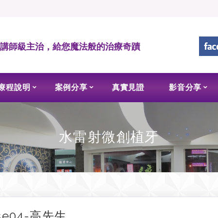
• 講師級主治，給您魔法般的治療奇蹟
療程說明
案例分享
真實見證
影音分享
水雷射微創植牙
se04-高先生