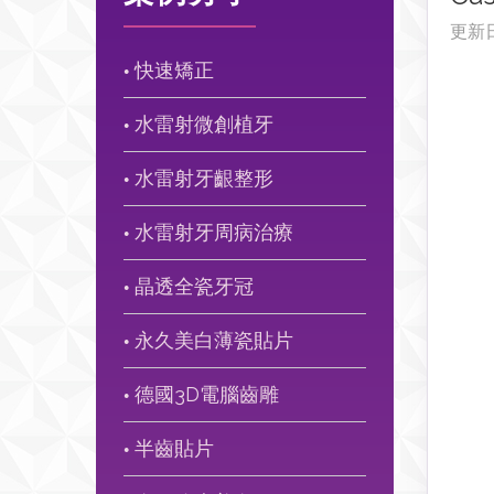
更新
快速矯正
●
水雷射微創植牙
●
水雷射牙齦整形
●
水雷射牙周病治療
●
晶透全瓷牙冠
●
永久美白薄瓷貼片
●
德國3D電腦齒雕
●
半齒貼片
●