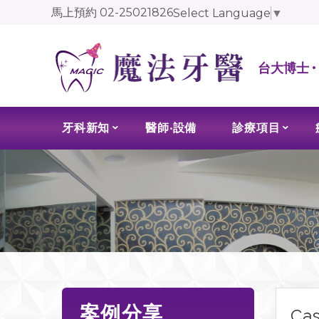
馬上預約
02-25021826
Select Language
▼
台大博士 
牙科新知
醫師‧設備
診療項目
案例分享
Ca