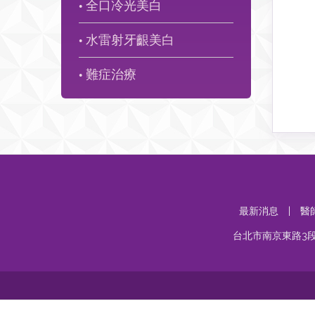
全口冷光美白
●
水雷射牙齦美白
●
難症治療
●
最新消息
|
醫
台北市南京東路3段