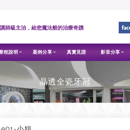
• 講師級主治，給您魔法般的治療奇蹟
療程說明
案例分享
真實見證
影音分享
晶透全瓷牙冠
se01-小姐