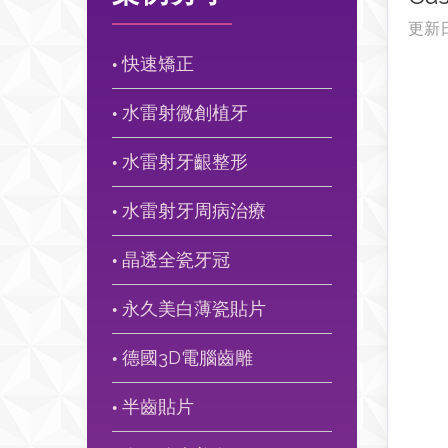
更新
快速矯正
●
水雷射微創植牙
●
水雷射牙齦整形
●
水雷射牙周病治療
●
晶透全瓷牙冠
●
永久美白薄瓷貼片
●
德國3D電腦齒雕
●
半齒貼片
●