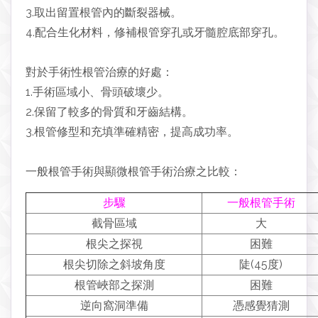
3.取出留置根管內的斷裂器械。
4.配合生化材料，修補根管穿孔或牙髓腔底部穿孔。
對於手術性根管治療的好處：
1.手術區域小、骨頭破壞少。
2.保留了較多的骨質和牙齒結構。
3.根管修型和充填準確精密，提高成功率。
一般根管手術與顯微根管手術治療之比較：
步驟
一般根管手術
截骨區域
大
根尖之探視
困難
根尖切除之斜坡角度
陡(45度)
根管峽部之探測
困難
逆向窩洞準備
憑感覺猜測