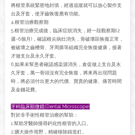
將根管系統緊密地封填，經過追蹤就可以放心製作支
台及牙套，使牙齒恢復應有功能。
4.根管治療觀察期
5.根管治療完成後，臨床症狀消失，經一段觀察期(2
週~6個月)，確認根尖病灶消失，骨破壞區恢復正常，
被破壞之齒槽骨、牙周膜等組織完全恢復健康，接著
才做支台及永久牙套。
6.如果未幫患者確認感染源消失，倉促做上支台及永
久牙套，萬一骨頭沒有完全恢復，將來再出現問題
時，將必須付出更大的代價、寶貴的健康、痛苦時間
及金錢花費。
牙科臨床顯微鏡(Dental Microscope)
對於非手術性根管治療的幫助：
1.幫助牙醫師搜尋鈣化性根管的入口。
2.擴大操作視野，精確移除鑄造釘。