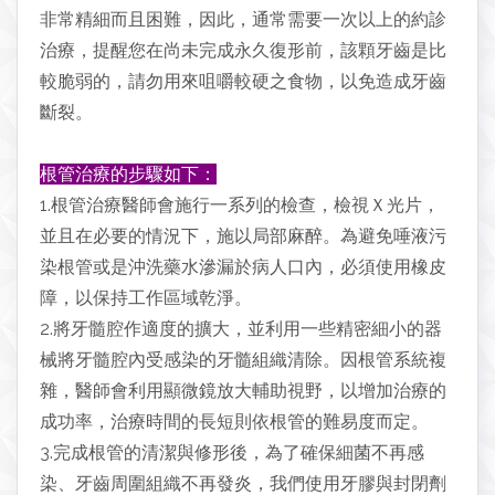
非常精細而且困難，因此，通常需要一次以上的約診
治療，提醒您在尚未完成永久復形前，該顆牙齒是比
較脆弱的，請勿用來咀嚼較硬之食物，以免造成牙齒
斷裂。
根管治療的步驟如下：
1.根管治療醫師會施行一系列的檢查，檢視Ｘ光片，
並且在必要的情況下，施以局部麻醉。為避免唾液污
染根管或是沖洗藥水滲漏於病人口內，必須使用橡皮
障，以保持工作區域乾淨。
2.將牙髓腔作適度的擴大，並利用一些精密細小的器
械將牙髓腔內受感染的牙髓組織清除。因根管系統複
雜，醫師會利用顯微鏡放大輔助視野，以增加治療的
成功率，治療時間的長短則依根管的難易度而定。
3.完成根管的清潔與修形後，為了確保細菌不再感
染、牙齒周圍組織不再發炎，我們使用牙膠與封閉劑